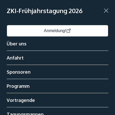
ZKI-Frühjahrstagung 2026
ZKI-
Frühjahrstagung
Anmeldung!
Hauptmenü
2026
Anmeldung!
Über uns
Soziale
Malte
Anfahrt
Medien-
Links
Dreyer
von
Sponsoren
Malte
Humboldt Universität
Dreyer
Berlin
Programm
Vortragende
folgt.
Tagungsmappen